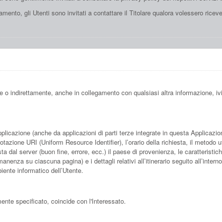
mento, gli Utenti sono invitati a contattare il Titolare qualora volessero ricevere
 o indirettamente, anche in collegamento con qualsiasi altra informazione, i
cazione (anche da applicazioni di parti terze integrate in questa Applicazione),
tazione URI (Uniform Resource Identifier), l’orario della richiesta, il metodo util
ta dal server (buon fine, errore, ecc.) il paese di provenienza, le caratteristich
nenza su ciascuna pagina) e i dettagli relativi all’itinerario seguito all’intern
biente informatico dell’Utente.
ente specificato, coincide con l'Interessato.