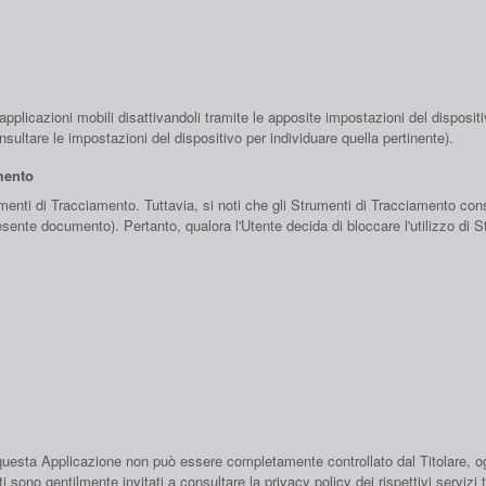
plicazioni mobili disattivandoli tramite le apposite impostazioni del dispositivo
sultare le impostazioni del dispositivo per individuare quella pertinente).
amento
rumenti di Tracciamento. Tuttavia, si noti che gli Strumenti di Tracciamento co
presente documento). Pertanto, qualora l'Utente decida di bloccare l'utilizzo di 
uesta Applicazione non può essere completamente controllato dal Titolare, ogn
i sono gentilmente invitati a consultare la privacy policy dei rispettivi servizi