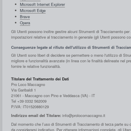
Microsoft Internet Explorer
Microsoft Edge
Brave
Opera
Gli Utenti possono inoltre gestire alcuni Strumenti di Tracciamento per ap
impostazioni relative al tracciamento in generale (gli Utenti possono con
Conseguenze legate al rifiuto dell'utilizzo di Strumenti di Tracci
Gli Utenti sono liberi di decidere se permettere o meno l'utilizzo di St
migliore e funzionalità avanzate (in linea con le finalità delineate nel 
fornire le relative funzionalità.
Titolare del Trattamento dei Dati
Pro Loco Maccagno
Via Garibaldi 1
21061 - Maccagno con Pino e Veddasca (VA) - IT
Tel +39 0332 562009
P.IVA: IT01520880129
Indirizzo email del Titolare:
info@prolocomaccagno.it
Dal momento che l’uso di Strumenti di Tracciamento di terza parte su q
da considerarsi indicativo. Per ottenere informazioni complete, gli Utent