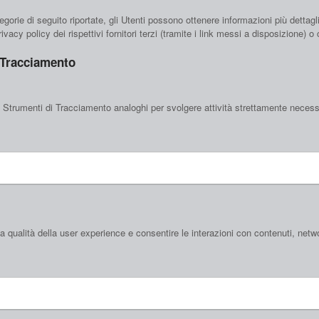
egorie di seguito riportate, gli Utenti possono ottenere informazioni più dettag
vacy policy dei rispettivi fornitori terzi (tramite i link messi a disposizione) o 
 Tracciamento
 Strumenti di Tracciamento analoghi per svolgere attività strettamente necessar
 qualità della user experience e consentire le interazioni con contenuti, netwo