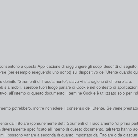
nsentono a questa Applicazione di raggiungere gli scopi descritti di seguito. T
risorse (per esempio eseguendo uno script) sul dispositivo dell’Utente quando q
definite “Strumenti di Tracciamento”, salvo vi sia ragione di differenziare.
ia mobili, sarebbe fuori luogo parlare di Cookie nel contesto di applicazioni 
o, all’interno di questo documento il termine Cookie è utilizzato solo per indi
iamento potrebbero, inoltre richiedere il consenso dell’Utente. Se viene presta
ente dal Titolare (comunemente detti Strumenti di Tracciamento “di prima parte”
diversamente specificato all’interno di questo documento, tali terzi hanno ac
mili possono variare a seconda di quanto impostato dal Titolare o da ciascun f