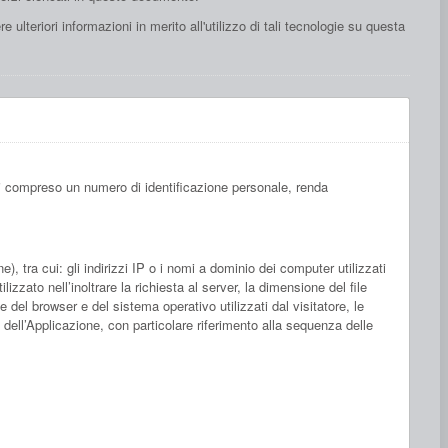
 ulteriori informazioni in merito all'utilizzo di tali tecnologie su questa
vi compreso un numero di identificazione personale, renda
 tra cui: gli indirizzi IP o i nomi a dominio dei computer utilizzati
izzato nell’inoltrare la richiesta al server, la dimensione del file
e del browser e del sistema operativo utilizzati dal visitatore, le
o dell’Applicazione, con particolare riferimento alla sequenza delle