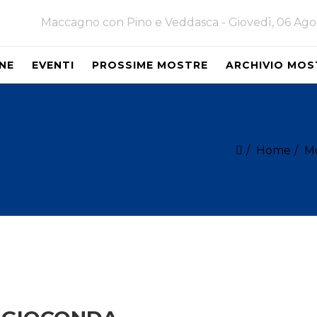
Maccagno con Pino e Veddasca -
Giovedì, 06 Ag
NE
EVENTI
PROSSIME MOSTRE
ARCHIVIO MOS
Home
M