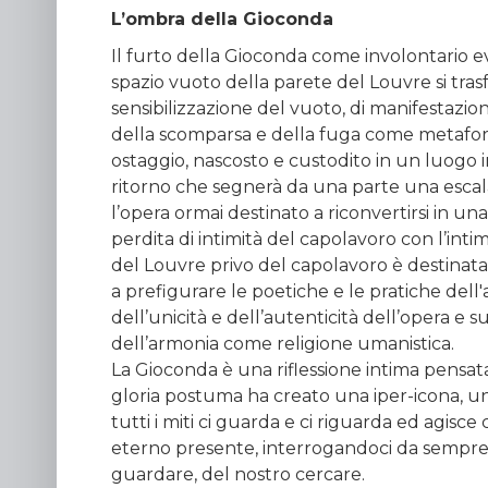
L’ombra della Gioconda
Il furto della Gioconda come involontario e
spazio vuoto della parete del Louvre si trasf
sensibilizzazione del vuoto, di manifestazio
della scomparsa e della fuga come metafora 
ostaggio, nascosto e custodito in un luogo i
ritorno che segnerà da una parte una escal
l’opera ormai destinato a riconvertirsi in una
perdita di intimità del capolavoro con l’int
del Louvre privo del capolavoro è destinata
a prefigurare le poetiche e le pratiche del
dell’unicità e dell’autenticità dell’opera e 
dell’armonia come religione umanistica.
La Gioconda è una riflessione intima pensat
gloria postuma ha creato una iper-icona, u
tutti i miti ci guarda e ci riguarda ed agisc
eterno presente, interrogandoci da sempre s
guardare, del nostro cercare.