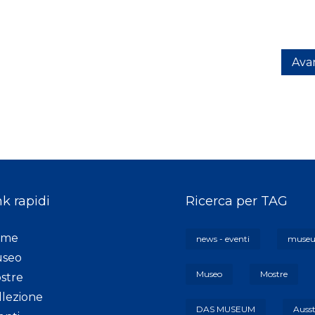
Avan
nk rapidi
Ricerca per TAG
ome
news - eventi
muse
seo
Museo
Mostre
stre
llezione
DAS MUSEUM
Auss