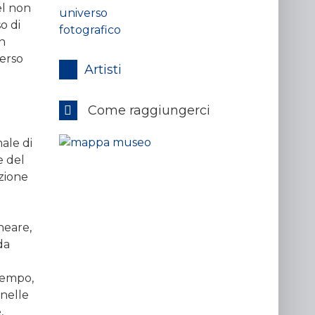
el non
o di
on
erso
Artisti
Come raggiungerci
ale di
e del
azione
neare,
da
 tempo,
 nelle
,