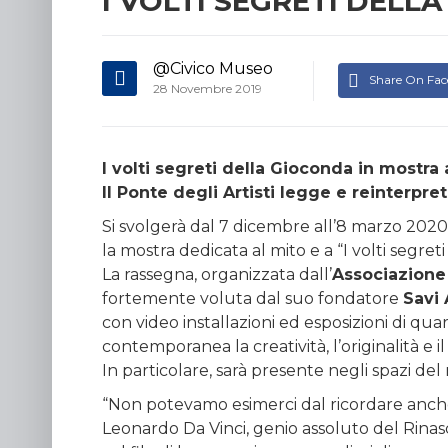
I VOLTI SEGRETI DELL
@Civico Museo
Share On Fa
28 Novembre 2019
I volti segreti della Gioconda in mostr
Il Ponte degli Artisti legge e reinterpr
Si svolgerà dal 7 dicembre all’8 marzo 2020
la mostra dedicata al mito e a “I volti segret
La rassegna, organizzata dall’
Associazione 
fortemente voluta dal suo fondatore
Savi 
con video installazioni ed esposizioni di qua
contemporanea la creatività, l’originalità e il
In particolare, sarà presente negli spazi d
“Non potevamo esimerci dal ricordare anche
Leonardo Da Vinci, genio assoluto del Rinasc