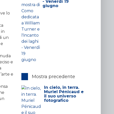
- Venerdì 19
giugno
ve lo
ca
 in
di un
ge
e nuda
eciso e
a
’arte e
Mostra precedente
ensa
In cielo, in terra.
Muriel Pénicaud e
ome
il suo universo
 un
fotografico