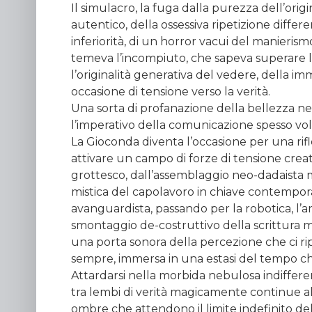
Il simulacro, la fuga dalla purezza dell’orig
autentico, della ossessiva ripetizione differe
inferiorità, di un horror vacui del manieris
temeva l’incompiuto, che sapeva superare 
l’originalità generativa del vedere, della 
occasione di tensione verso la verità.
Una sorta di profanazione della bellezza ne
l’imperativo della comunicazione spesso vol
La Gioconda diventa l’occasione per una rifl
attivare un campo di forze di tensione creati
grottesco, dall’assemblaggio neo-dadaista mi
mistica del capolavoro in chiave contemporan
avanguardista, passando per la robotica, l’ar
smontaggio de-costruttivo della scrittura 
una porta sonora della percezione che ci ri
sempre, immersa in una estasi del tempo ch
Attardarsi nella morbida nebulosa indifferen
tra lembi di verità magicamente continue all
ombre che attendono il limite indefinito del