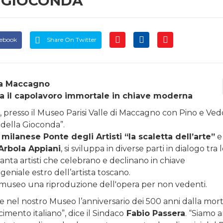
A GIOCONDA
cebook
Share On Twitter
a a Maccagno
eta il capolavoro immortale in chiave moderna
, presso il Museo Parisi Valle di Maccagno con Pino e Ved
i della Gioconda”.
milanese Ponte degli Artisti “la scaletta dell’arte”
e
Arbola Appiani
, si sviluppa in diverse parti in dialogo tra 
ranta artisti che celebrano e declinano in chiave
 geniale estro dell’artista toscano.
el museo una riproduzione dell'opera per non vedenti.
 nel nostro Museo l’anniversario dei 500 anni dalla mort
imento italiano”, dice il Sindaco
Fabio Passera
. “Siamo a