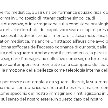
vento mediatico, quasi una performance situazionista, do
orma in uno spazio di intensificazione simbolica, di
ne di assenza, di interrogazione sulla condizione ontologi
dell’arte derubata del capolavoro svanito, rapito, preso
naccessibile, destinato ad alimentare l’attesa messianica 
ation mediatica, ma anche un attacco all’aura che avvol
 icona soffocata dell’eccesso ridonante di curiosità, dalla
imità dello sguardo. Anche dopo il ritrovamento, la paret
 a segnare l’immaginario collettivo come segno forte e d
l'arte contemporanea incentrate sulla scomparsa dell’aur
sulla rimozione della bellezza come teleologia interna dell
a per essere contemplata da sguardi discreti, la sua imm
na meta-icona, una icona che si auto-osserva, ma che, c
e come specchio del nostro immaginario. I miti agiscono in
ul senso del nostro essere, in questo caso del nostro