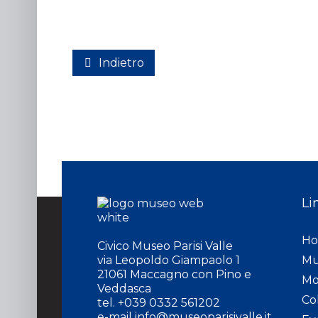
Indietro
Li
H
Civico Museo Parisi Valle
via Leopoldo Giampaolo 1
Mu
21061 Maccagno con Pino e
Mo
Veddasca
Co
tel. +039 0332 561202
e-mail
info@museoparisivalle.it