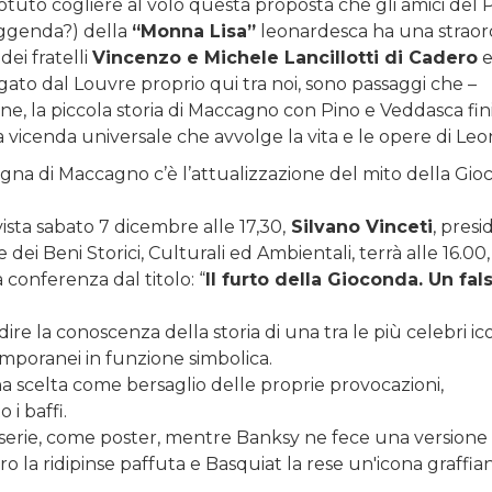
 potuto cogliere al volo questa proposta che gli amici del
 leggenda?) della
“Monna Lisa”
leonardesca ha una straor
ei fratelli
Vincenzo e Michele Lancillotti di Cadero
e
o dal Louvre proprio qui tra noi, sono passaggi che –
ine, la piccola storia di Maccagno con Pino e Veddasca fin
a vicenda universale che avvolge la vita e le opere di Leo
gna di Maccagno c’è l’attualizzazione del mito della Gi
vista sabato 7 dicembre alle 17,30,
Silvano Vinceti
, pres
dei Beni Storici, Culturali ed Ambientali, terrà alle 16.00,
a conferenza dal titolo: “
Il furto della Gioconda. Un fals
re la conoscenza della storia di una tra le più celebri i
temporanei in funzione simbolica.
a scelta come bersaglio delle proprie provocazioni,
i baffi.
 serie, come poster, mentre Banksy ne fece una versione
ro la ridipinse paffuta e Basquiat la rese un'icona graffian