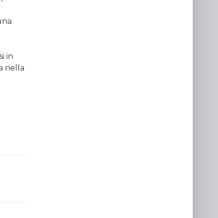
 una
i in
a nella