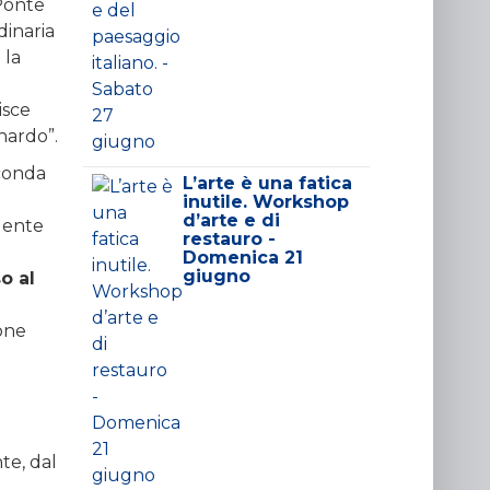
 Ponte
dinaria
 la
isce
nardo”.
oconda
L’arte è una fatica
inutile. Workshop
d’arte e di
idente
restauro -
Domenica 21
giugno
o al
cone
te, dal