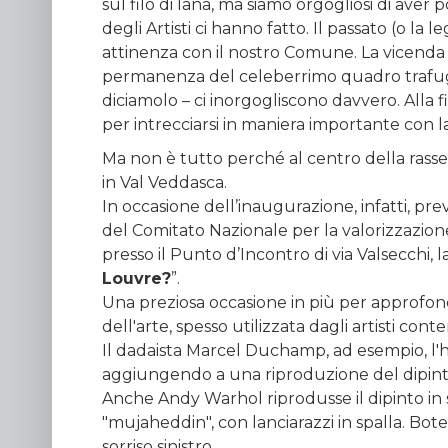
sul filo di lana, ma siamo orgogliosi di aver
degli Artisti ci hanno fatto. Il passato (o la
attinenza con il nostro Comune. La vicenda d
permanenza del celeberrimo quadro trafugat
diciamolo – ci inorgogliscono davvero. Alla f
per intrecciarsi in maniera importante con l
Ma non è tutto perché al centro della rasse
in Val Veddasca.
In occasione dell’inaugurazione, infatti, pre
del Comitato Nazionale per la valorizzazione 
presso il Punto d’Incontro di via Valsecchi, l
Louvre?
”.
Una preziosa occasione in più per approfondi
dell'arte, spesso utilizzata dagli artisti con
Il dadaista Marcel Duchamp, ad esempio, l'h
aggiungendo a una riproduzione del dipinto 
Anche Andy Warhol riprodusse il dipinto in
"mujaheddin", con lanciarazzi in spalla. Bote
sorriso sinistro.