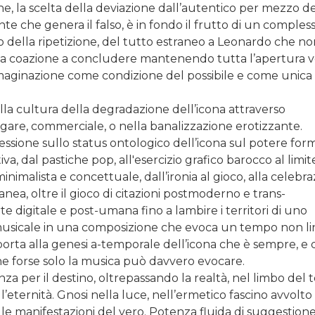
ine, la scelta della deviazione dall’autentico per mezzo d
nte che genera il falso, è in fondo il frutto di un compless
mo della ripetizione, del tutto estraneo a Leonardo che n
la coazione a concludere mantenendo tutta l’apertura v
immaginazione come condizione del possibile e come unica
lla cultura della degradazione dell’icona attraverso
gare, commerciale, o nella banalizzazione erotizzante.
essione sullo status ontologico dell’icona sul potere form
va, dal pastiche pop, all'esercizio grafico barocco al limit
nimalista e concettuale, dall’ironia al gioco, alla celebr
ea, oltre il gioco di citazioni postmoderno e trans-
te digitale e post-umana fino a lambire i territori di uno
musicale in una composizione che evoca un tempo non li
porta alla genesi a-temporale dell’icona che è sempre, e 
e forse solo la musica può davvero evocare.
za per il destino, oltrepassando la realtà, nel limbo del
’eternità. Gnosi nella luce, nell’ermetico fascino avvolto
le manifestazioni del vero. Potenza fluida di suggestione