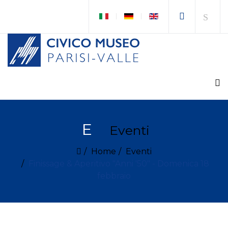
E
Eventi
Home
Eventi
Finissage & Aperitivo "Anni '50" - Domenica 18
febbraio