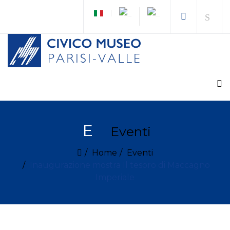
E
Eventi
Home
Eventi
Inaugurazione mostra Il tesoro di Maccagno
Imperiale