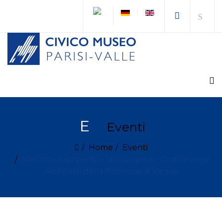
E
Eventi
Home
Eventi
Maurizio Sacripanti e la sua opera - Ordine degli
Architetti della Provincia di Varese