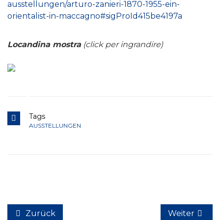
ausstellungen/arturo-zanieri-1870-1955-ein-
orientalist-in-maccagno#sigProId415be4197a
Locandina mostra
(click per ingrandire)
Tags
AUSSTELLUNGEN
Zurück
Weiter