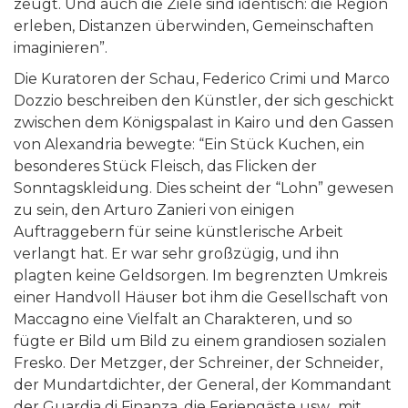
zeugt. Und auch die Ziele sind identisch: die Region
erleben, Distanzen überwinden, Gemeinschaften
imaginieren”.
Die Kuratoren der Schau, Federico Crimi und Marco
Dozzio beschreiben den Künstler, der sich geschickt
zwischen dem Königspalast in Kairo und den Gassen
von Alexandria bewegte: “Ein Stück Kuchen, ein
besonderes Stück Fleisch, das Flicken der
Sonntagskleidung. Dies scheint der “Lohn” gewesen
zu sein, den Arturo Zanieri von einigen
Auftraggebern für seine künstlerische Arbeit
verlangt hat. Er war sehr großzügig, und ihn
plagten keine Geldsorgen. Im begrenzten Umkreis
einer Handvoll Häuser bot ihm die Gesellschaft von
Maccagno eine Vielfalt an Charakteren, und so
fügte er Bild um Bild zu einem grandiosen sozialen
Fresko. Der Metzger, der Schreiner, der Schneider,
der Mundartdichter, der General, der Kommandant
der Guardia di Finanza, die Feriengäste usw., mit