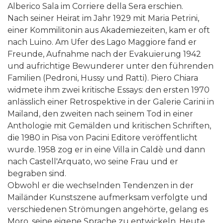
Alberico Sala im Corriere della Sera erschien.
Nach seiner Heirat im Jahr 1929 mit Maria Petrini,
einer Kommilitonin aus Akademiezeiten, kam er oft
nach Luino. Am Ufer des Lago Maggiore fand er
Freunde, Aufnahme nach der Evakuierung 1942
und aufrichtige Bewunderer unter den führenden
Familien (Pedroni, Hussy und Ratti). Piero Chiara
widmete ihm zwei kritische Essays: den ersten 1970
anlässlich einer Retrospektive in der Galerie Carini in
Mailand, den zweiten nach seinem Tod in einer
Anthologie mit Gemälden und kritischen Schriften,
die 1980 in Pisa von Pacini Editore veröffentlicht
wurde. 1958 zog er in eine Villa in Caldè und dann
nach Castell'Arquato, wo seine Frau und er
begraben sind.
Obwohl er die wechselnden Tendenzen in der
Mailänder Kunstszene aufmerksam verfolgte und
verschiedenen Strömungen angehörte, gelang es
Moro, seine eigene Sprache zu entwickeln. Heute