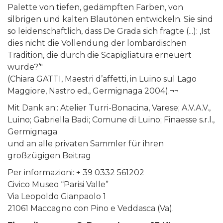
Palette von tiefen, gedämpften Farben, von
silbrigen und kalten Blautönen entwickeln. Sie sind
so leidenschaftlich, dass De Grada sich fragte (...): ‚Ist
dies nicht die Vollendung der lombardischen
Tradition, die durch die Scapigliatura erneuert
wurde?‘"
(Chiara GATTI, Maestri d’affetti, in Luino sul Lago
Maggiore, Nastro ed., Germignaga 2004).¬¬
Mit Dank an:: Atelier Turri-Bonacina, Varese; A.V.A.V.,
Luino; Gabriella Badi; Comune di Luino; Finaesse s.r.l.,
Germignaga
und an alle privaten Sammler für ihren
großzügigen Beitrag
Per informazioni: + 39 0332 561202
Civico Museo “Parisi Valle”
Via Leopoldo Gianpaolo 1
21061 Maccagno con Pino e Veddasca (Va).